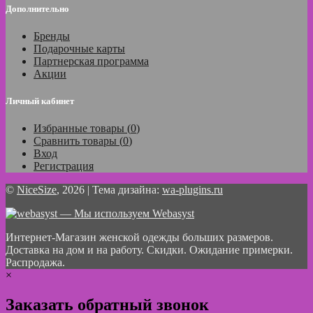
Дополнительно
Бренды
Подарочные карты
Партнерская программа
Акции
Личный кабинет
Избранные товары (
0
)
Сравнить товары (
0
)
Вход
Регистрация
©
NiceSize
, 2026 | Тема дизайна:
wa-plugins.ru
— Мы используем Webasyst
Интернет-Магазин женской одежды больших размеров.
Доставка на дом и на работу. Скидки. Ожидание примерки.
Распродажа.
×
Заказать обратный звонок