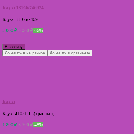
Блуза 18166/746974
Блуза 18166/7469
2 000
₽
6 000
₽
-66%
В корзину
Добавить в избранное
Добавить в сравнение
Блуза
Блуза 41021105(красный)
1 800
₽
3 500
₽
-48%