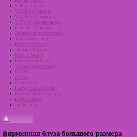
Rosme, Латвия
Stefi-L, Латвия
VERDA (Турция)
VIANIA (Германия)
X-TWO (Нидерланды)
Белвейс (Москва)
Другие производители
Зримо (Москва)
Интри (Россия)
Лешар (Москва)
МАТ (Греция)
Россия (Трибуна)
Элеонора (Москва)
ОЛСИ
OMSA
Овчинина
Lanny Mode (Китай)
Новое время (Россия)
ВИКТОРИЯ
calvin klein
▲
фирменная блуза большого размера