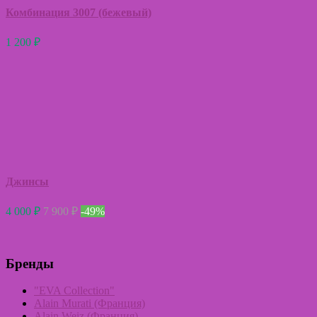
Комбинация 3007 (бежевый)
1 200
₽
Джинсы
4 000
₽
7 900
₽
-49%
Бренды
"EVA Collection"
Alain Murati (Франция)
Alain Weiz (Франция)