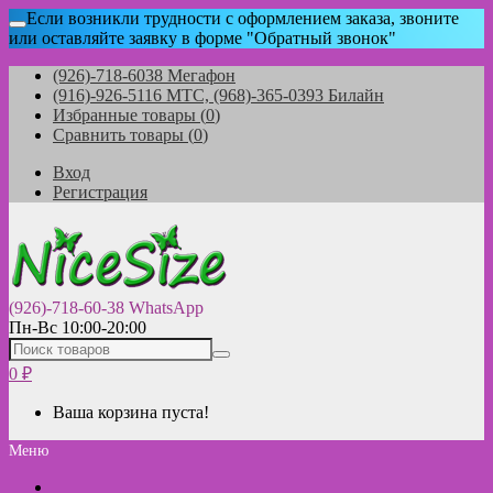
Если возникли трудности с оформлением заказа, звоните
или оставляйте заявку в форме "Обратный звонок"
(926)-718-6038 Мегафон
(916)-926-5116 МТС, (968)-365-0393 Билайн
Избранные товары (
0
)
Сравнить товары (
0
)
Вход
Регистрация
(926)-718-60-38 WhatsApp
Пн-Вс 10:00-20:00
0
₽
Ваша корзина пуста!
Меню