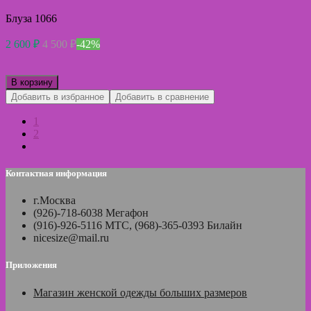
Блуза 1066
2 600
₽
4 500
₽
-42%
В корзину
Добавить в избранное
Добавить в сравнение
1
2
Контактная информация
г.Москва
(926)-718-6038 Мегафон
(916)-926-5116 МТС, (968)-365-0393 Билайн
nicesize@mail.ru
Приложения
Магазин женской одежды больших размеров