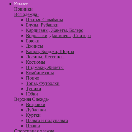
Каталог
Новинки
Вся одежда
›
Платья, Сарафаны
Блузы, Рубашки
Кардиганы, Жакеты, Болеро
Водолазки, Джемперы, Свитера
Брюки
Джинсы
Капри, Бриджи, Шорты
Лосины, Леггинсы
Костюмы
Пиджаки, Жилеты
Комбинезоны
Пончо
Топы, Футболки
Туники
Юбки
Верхняя Одежда
›
Ветровки
Дубленки
Куртки
Пальто и полупальто
Плащи
Спортивная одежда