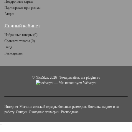
Подарочные карты
Партнерская программа
Акции
Личный кабинет
Избранные товары (
0
)
Сравнить товары (
0
)
Вход
Регистрация
©
NiceSize
, 2026 | Тема дизайна:
wa-plugins.ru
— Мы используем Webasyst
Интернет-Магазин женской одежды больших размеров. Доставка на дом и на
работу. Скидки. Ожидание примерки. Распродажа.
×