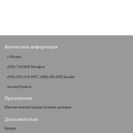
Контактная информация
г.Москва
(926)-718-6038 Мегафон
(916)-926-5116 МТС, (968)-365-0393 Билайн
nicesize@mail.ru
Приложения
Магазин женской одежды больших размеров
Дополнительно
Бренды