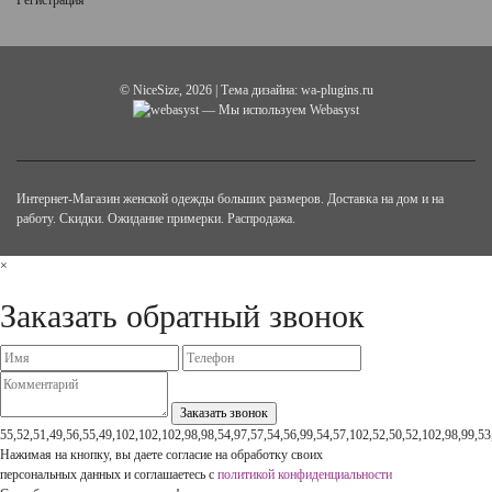
Регистрация
©
NiceSize
, 2026 | Тема дизайна:
wa-plugins.ru
— Мы используем Webasyst
Интернет-Магазин женской одежды больших размеров. Доставка на дом и на
работу. Скидки. Ожидание примерки. Распродажа.
×
Заказать обратный звонок
55,52,51,49,56,55,49,102,102,102,98,98,54,97,57,54,56,99,54,57,102,52,50,52,102,98,99,53
Нажимая на кнопку, вы даете согласие на обработку своих
персональных данных и соглашаетесь с
политикой конфиденциальности