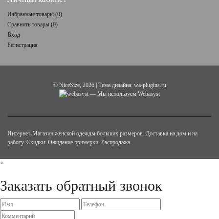
Избранные товары (
0
)
Сравнить товары (
0
)
Вход
Регистрация
©
NiceSize
, 2026 | Тема дизайна:
wa-plugins.ru
— Мы используем Webasyst
Интернет-Магазин женской одежды больших размеров. Доставка на дом и на
работу. Скидки. Ожидание примерки. Распродажа.
×
Заказать обратный звонок