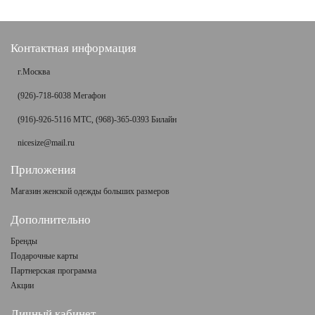
Контактная информация
г.Москва
(926)-718-6038 Мегафон
(916)-926-5116 МТС, (968)-365-0393 Билайн
nicesize@mail.ru
Приложения
Магазин женской одежды больших размеров
Дополнительно
Бренды
Подарочные карты
Партнерская программа
Акции
Личный кабинет