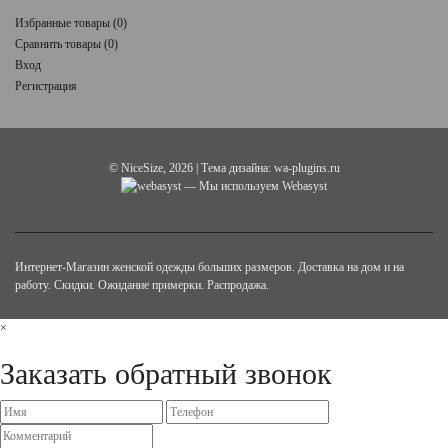
Избранные товары (
0
)
Сравнить товары (
0
)
Вход
Регистрация
©
NiceSize
, 2026 | Тема дизайна:
wa-plugins.ru
— Мы используем Webasyst
Интернет-Магазин женской одежды больших размеров. Доставка на дом и на
работу. Скидки. Ожидание примерки. Распродажа.
×
Заказать обратный звонок