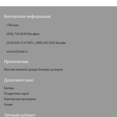
Контактная информация
г.Москва
(926)-718-6038 Мегафон
(916)-926-5116 МТС, (968)-365-0393 Билайн
nicesize@mail.ru
Приложения
Магазин женской одежды больших размеров
Дополнительно
Бренды
Подарочные карты
Партнерская программа
Акции
Личный кабинет