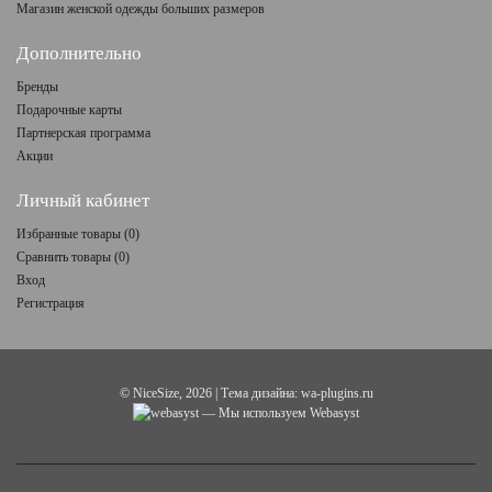
Магазин женской одежды больших размеров
Дополнительно
Бренды
Подарочные карты
Партнерская программа
Акции
Личный кабинет
Избранные товары (
0
)
Сравнить товары (
0
)
Вход
Регистрация
©
NiceSize
, 2026 | Тема дизайна:
wa-plugins.ru
— Мы используем Webasyst