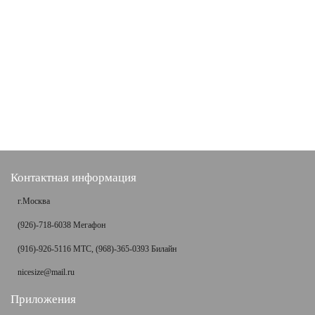
Контактная информация
г.Москва
(926)-718-6038 Мегафон
(916)-926-5116 МТС, (968)-365-0393 Билайн
nicesize@mail.ru
Приложения