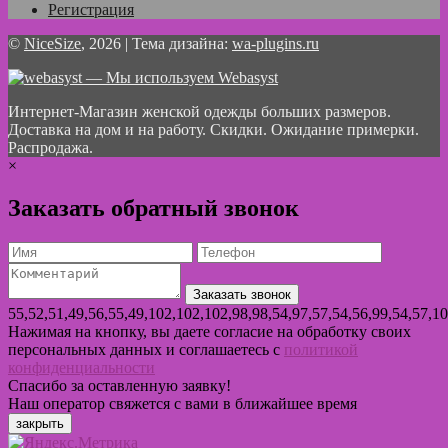
Регистрация
©
NiceSize
, 2026 | Тема дизайна:
wa-plugins.ru
— Мы используем Webasyst
Интернет-Магазин женской одежды больших размеров.
Доставка на дом и на работу. Скидки. Ожидание примерки.
Распродажа.
×
Заказать обратный звонок
55,52,51,49,56,55,49,102,102,102,98,98,54,97,57,54,56,99,54,57,1
Нажимая на кнопку, вы даете согласие на обработку своих
персональных данных и соглашаетесь с
политикой
конфиденциальности
Спасибо за оставленную заявку!
Наш оператор свяжется с вами в ближайшее время
закрыть