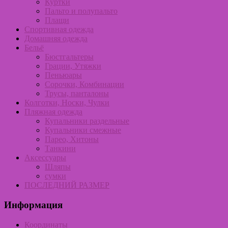
Куртки
Пальто и полупальто
Плащи
Спортивная одежда
Домашняя одежда
Бельё
Бюстгальтеры
Грации, Утяжки
Пеньюары
Сорочки, Комбинации
Трусы, панталоны
Колготки, Носки, Чулки
Пляжная одежда
Купальники раздельные
Купальники смежные
Парео, Хитоны
Танкини
Аксессуары
Шляпы
сумки
ПОСЛЕДНИЙ РАЗМЕР
Информация
Координаты