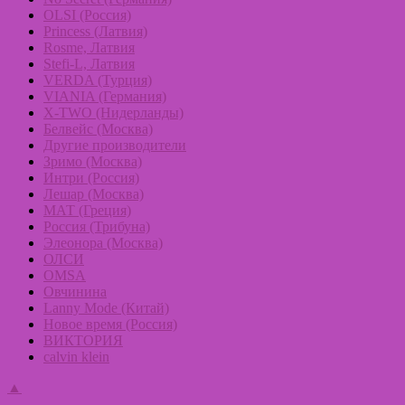
OLSI (Россия)
Princess (Латвия)
Rosme, Латвия
Stefi-L, Латвия
VERDA (Турция)
VIANIA (Германия)
X-TWO (Нидерланды)
Белвейс (Москва)
Другие производители
Зримо (Москва)
Интри (Россия)
Лешар (Москва)
МАТ (Греция)
Россия (Трибуна)
Элеонора (Москва)
ОЛСИ
OMSA
Овчинина
Lanny Mode (Китай)
Новое время (Россия)
ВИКТОРИЯ
calvin klein
▲