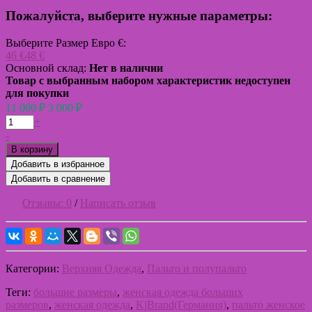
Пожалуйста, выберите нужные параметры:
Выберите
Размер Евро €
:
46 €
48 €
Основной склад:
Нет в наличии
Товар с выбранным набором характеристик недоступен
для покупки
11 000
₽
3 000
₽
+
-
В корзину
Добавить в избранное
Добавить в сравнение
Отзывы:
0
/
Написать отзыв
Категории:
Верхняя Одежда
,
Пальто и полупальто
Теги:
большие размеры
,
женская одежда больших
размеров
,
женская одежда
,
KjBrand(Германия)
,
пальто женское