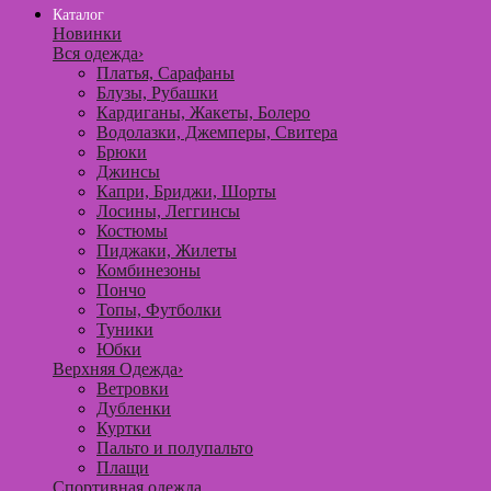
Каталог
Новинки
Вся одежда
›
Платья, Сарафаны
Блузы, Рубашки
Кардиганы, Жакеты, Болеро
Водолазки, Джемперы, Свитера
Брюки
Джинсы
Капри, Бриджи, Шорты
Лосины, Леггинсы
Костюмы
Пиджаки, Жилеты
Комбинезоны
Пончо
Топы, Футболки
Туники
Юбки
Верхняя Одежда
›
Ветровки
Дубленки
Куртки
Пальто и полупальто
Плащи
Спортивная одежда