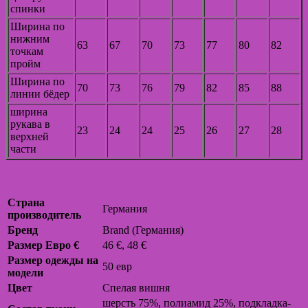
спинки
Ширина по
нижним
63
67
70
73
77
80
82
точкам
пройм
Ширина по
70
73
76
79
82
85
88
линии бёдер
ширина
рукава в
23
24
24
25
26
27
28
верхней
части
Страна
Германия
производитель
Бренд
Brand (Германия)
Размер Евро €
46 €, 48 €
Размер одежды на
50 евр
модели
Цвет
Спелая вишня
шерсть 75%, полиамид 25%, подкладка-