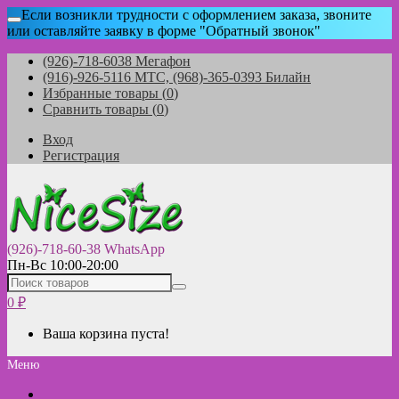
Если возникли трудности с оформлением заказа, звоните
или оставляйте заявку в форме "Обратный звонок"
(926)-718-6038 Мегафон
(916)-926-5116 МТС, (968)-365-0393 Билайн
Избранные товары (
0
)
Сравнить товары (
0
)
Вход
Регистрация
(926)-718-60-38 WhatsApp
Пн-Вс 10:00-20:00
0
₽
Ваша корзина пуста!
Меню