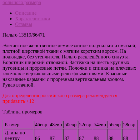
большого размера
Описание
Характеристики
Отзывы
Пальто 13519/6647L
Элегантное женственное демисезонное полупальто из мягкой,
плотной шерстяной ткани с мягким коротким ворсом. На
подкладке, без утеплителя. Пальто расклешённого силуэта.
Воротник широкий отложной. Застёжка на шесть крупных
пуговицы и прорезные петли. Полочки и спинка на плечевых
кокетках с вертикальными рельефными швами. Красивые
накладные карманы с прорезным вертикальным входом.
Рукав втачной.
Для определения российского размера рекомендуется
прибавить +12
Таблица промеров
Размер
46евр
48евр
50евр
52евр
54евр
56евр
58евр
Длина по
центру
86
87
87
87
88
88
88