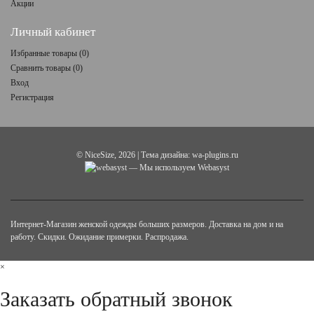
Акции
Личный кабинет
Избранные товары (
0
)
Сравнить товары (
0
)
Вход
Регистрация
©
NiceSize
, 2026 | Тема дизайна:
wa-plugins.ru
— Мы используем Webasyst
Интернет-Магазин женской одежды больших размеров. Доставка на дом и на
работу. Скидки. Ожидание примерки. Распродажа.
×
Заказать обратный звонок