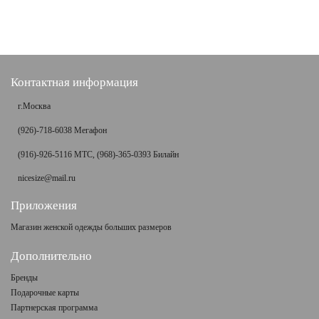
Контактная информация
г.Москва
(926)-718-6038 Мегафон
(916)-926-5116 МТС, (968)-365-0393 Билайн
nicesize@mail.ru
Приложения
Магазин женской одежды больших размеров
Дополнительно
Бренды
Подарочные карты
Партнерская программа