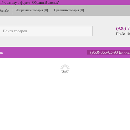
ляйте заявку в форме "Обратный звонок"
Избранные товары (
0
)
Сравнить товары (
0
)
Билайн
(926)-
Пн-Вс 10
зь
(968)-365-03-93 Билл