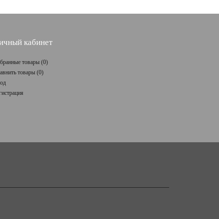
ичный кабинет
бранные товары (
0
)
авнить товары (
0
)
од
гистрация