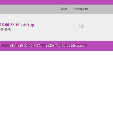
Вход
Регистрация
718-60-38 WhatsApp
0
₽
:00-20:00
айн
(916)-926-51-16 МТС
(926)-718-60-38 Мегафон