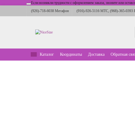
Если возникли трудности с оформлением заказа, звоните или остав
(926)-718-6038 Мегафон
(916)-926-5116 МТС, (968)-365-0393 
Каталог
Координаты
Доставка
Обратная свя