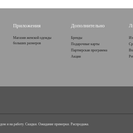
Приложения
Дополнительно
Л
Магазин женской одежды
Бренды
Из
больших размеров
Подарочные карты
Ср
Партнерская программа
Вх
Акции
Ре
дом и на работу. Скидки. Ожидание примерки. Распродажа.