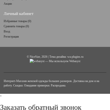
Акции
Личный кабинет
Избранные товары (
0
)
Сравнить товары (
0
)
Вход
Регистрация
©
NiceSize
, 2026 | Тема дизайна:
wa-plugins.ru
— Мы используем Webasyst
Интернет-Магазин женской одежды больших размеров. Доставка на дом и на
работу. Скидки. Ожидание примерки. Распродажа.
×
Заказать обратный звонок