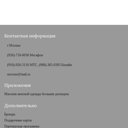
Контактная информация
г.Москва
(926)-718-6038 Мегафон
(916)-926-5116 МТС, (968)-365-0393 Билайн
nicesize@mail.ru
Приложения
Магазин женской одежды больших размеров
Дополнительно
Бренды
Подарочные карты
Партнерская программа