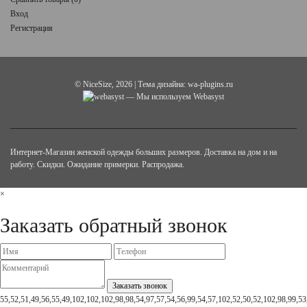
Вход
Регистрация
©
NiceSize
, 2026 | Тема дизайна:
wa-plugins.ru
— Мы используем Webasyst
Интернет-Магазин женской одежды больших размеров. Доставка на дом и на
работу. Скидки. Ожидание примерки. Распродажа.
×
Заказать обратный звонок
55,52,51,49,56,55,49,102,102,102,98,98,54,97,57,54,56,99,54,57,102,52,50,52,102,98,99,53